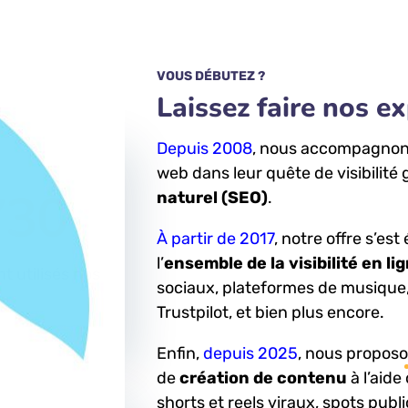
VOUS DÉBUTEZ ?
Laissez faire nos e
Depuis 2008
, nous accompagnons 
web dans leur quête de visibilité
730
%
naturel (SEO)
.
À partir de 2017
, notre offre s’est
l’
ensemble de la visibilité en li
nt utilisés nos
sociaux, plateformes de musique,
Trustpilot, et bien plus encore.
Enfin,
depuis 2025
, nous propos
de
création de contenu
à l’aide 
shorts et reels viraux, spots publi