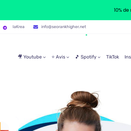
10% de 
IaKrea
info@seorankhigher.net
🎥 Youtube
⭐ Avis
🎵 Spotify
TikTok
In