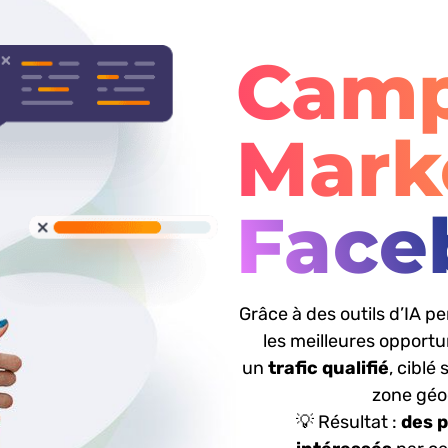
Cam
Mark
Face
Grâce à des outils d’IA p
les meilleures opportun
un
trafic qualifié
, ciblé
zone géo
💡
Résultat
:
des 