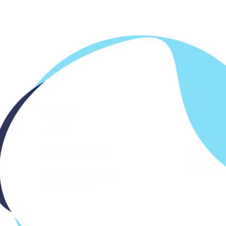
17
m
6,
Ans d'expertise !
Clients o
services
Notre agence a été
crée en 2008