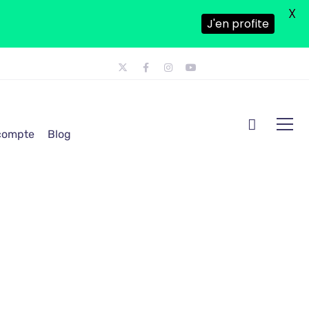
X
J'en profite
 compte
Blog