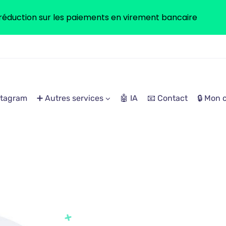
réduction sur les paiements en virement bancaire
stagram
➕ Autres services
🤖 IA
📧 Contact
🔒 Mon