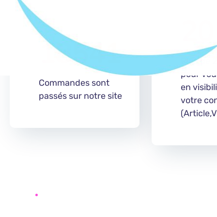
20
18541
Plus de 
pour vou
Commandes sont
en visibil
passés sur notre site
votre co
(Article,