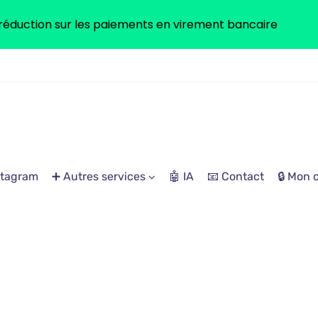
réduction sur les paiements en virement bancaire
stagram
➕ Autres services
🤖 IA
📧 Contact
🔒 Mon