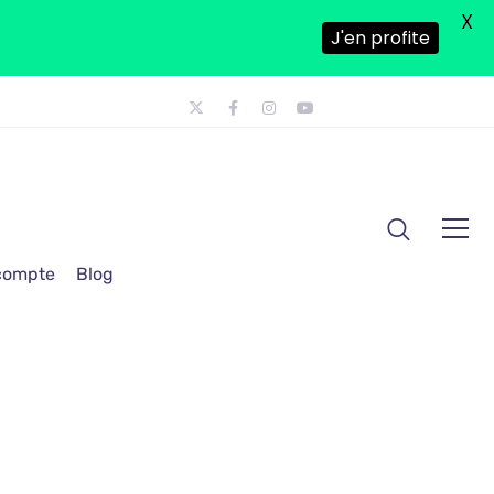
X
J'en profite
 compte
Blog