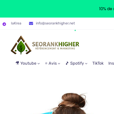
10% de 
IaKrea
info@seorankhigher.net
🎥 Youtube
⭐ Avis
🎵 Spotify
TikTok
In