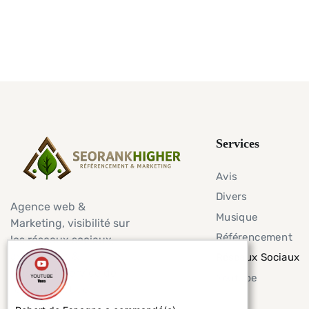
Services
Avis
Divers
Agence web &
Musique
Marketing, visibilité sur
Référencement
les réseaux sociaux,
avis google &
Réseaux Sociaux
trustpilot, service de
Youtube
rédaction et de
création de contenu