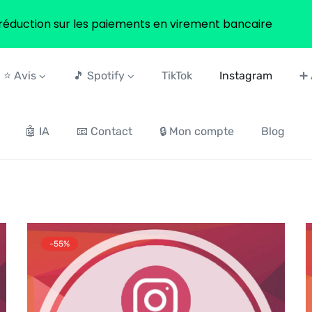
réduction sur les paiements en virement bancaire
⭐ Avis
🎵 Spotify
TikTok
Instagram
➕ 
🤖 IA
📧 Contact
🔒 Mon compte
Blog
-55%