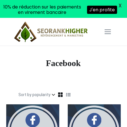
X
10% de réduction sur les paiements
J'en profite
en virement bancaire
Facebook