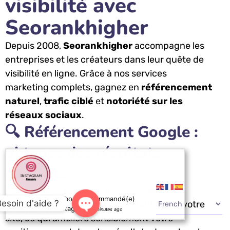
visibilité avec
Seorankhigher
Depuis 2008,
Seorankhigher
accompagne les
entreprises et les créateurs dans leur quête de
visibilité en ligne. Grâce à nos services
marketing complets, gagnez en
référencement
naturel
,
trafic ciblé
et
notoriété sur les
réseaux sociaux
.
🔍 Référencement Google :
obtenez des résultats
concrets
Notre service tout-en-un génère
des
LOUIS de Luxembourg a commandé(e)
Besoin d'aide ?
centaines de backlinks de qualité
vers votre
Des abonnés instagram
12 minutes ago
site, ce qui améliore sensiblement votre