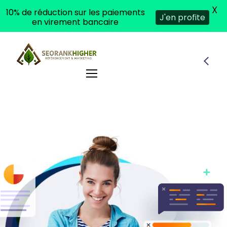
X
10% de réduction sur les paiements
J'en profite
en virement bancaire