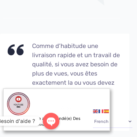
Comme d’habitude une
livraison rapide et un travail de
qualité, si vous avez besoin de
plus de vues, vous êtes
exactement la ou vous devez
être !
Alex
Vues youtube
AYOUB de France a commandé(e) Des
Besoin d'aide ?
Likes Youtube
6 minutes ago