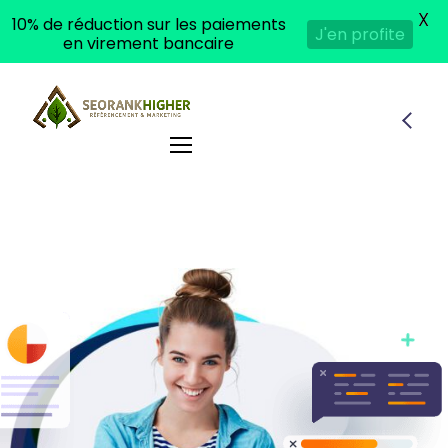
X
10% de réduction sur les paiements
J'en profite
en virement bancaire