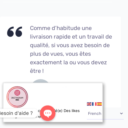
Comme d’habitude une
livraison rapide et un travail de
qualité, si vous avez besoin de
plus de vues, vous êtes
exactement la ou vous devez
être !
Alex
Vues youtube
Annaelle de US a commandé(e) Des likes
Besoin d'aide ?
instagram
8 minutes ago