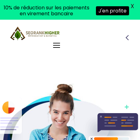
X
10% de réduction sur les paiements
J'en profite
en virement bancaire