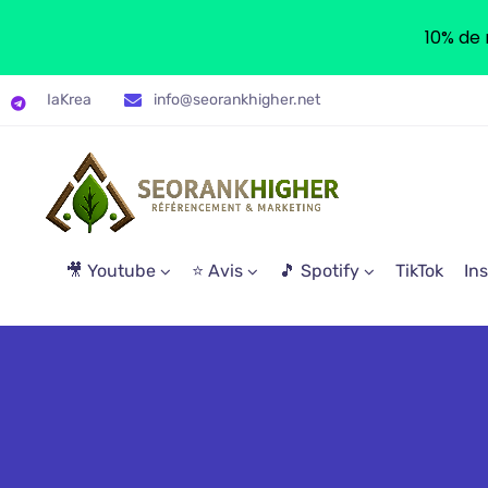
10% de 
IaKrea
info@seorankhigher.net
🎥 Youtube
⭐ Avis
🎵 Spotify
TikTok
In