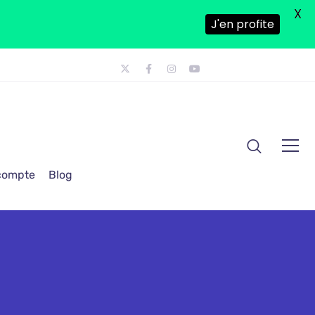
X
J'en profite
 compte
Blog