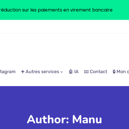
réduction sur les paiements en virement bancaire
stagram
➕ Autres services
🤖 IA
📧 Contact
🔒 Mon
Author: Manu