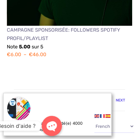
CAMPAGNE SPONSORISÉE: FOLLOWERS SPOTIFY
PROFIL/PLAYLIST
Note
5.00
sur 5
€
6.00
–
€
46.00
PREV
NEXT
TIAGO de France a commandé(e) 4000
Besoin d'aide ?
Backlinks
5 minutes ago