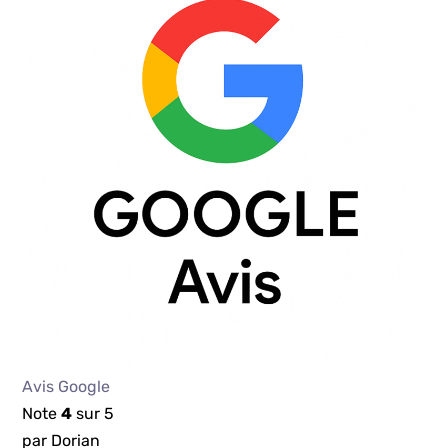
Avis Google
Note
4
sur 5
par Dorian