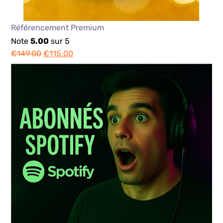
Référencement Premium
Note
5.00
sur 5
€
149.00
€
115.00