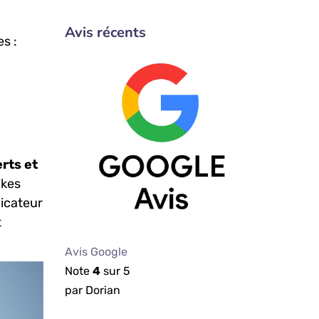
Avis récents
s :
rts et‍
ikes
dicateur
t
Avis Google
Note
4
sur 5
par Dorian