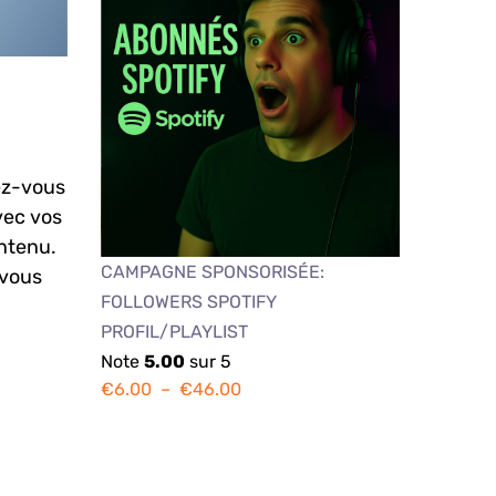
rez-vous
vec vos
ontenu.
CAMPAGNE SPONSORISÉE:
 vous
FOLLOWERS SPOTIFY
PROFIL/PLAYLIST
Note
5.00
sur 5
€
6.00
–
€
46.00