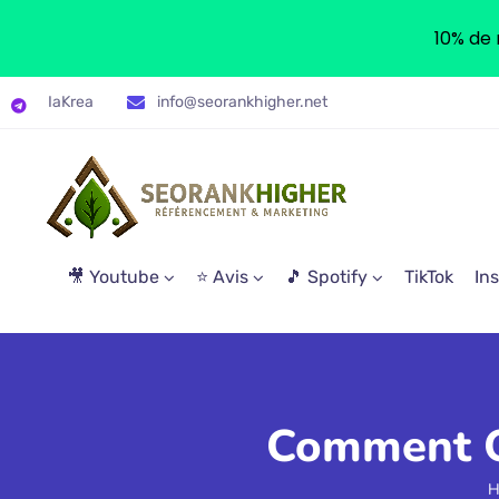
10% de 
IaKrea
info@seorankhigher.net
🎥 Youtube
⭐ Avis
🎵 Spotify
TikTok
In
Comment Ob
H