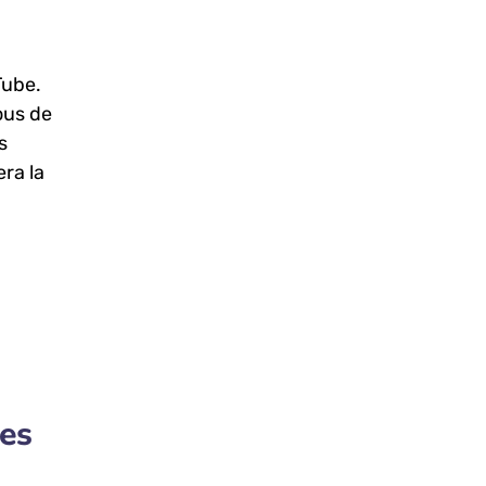
Tube.
ous de
s
era la
kes