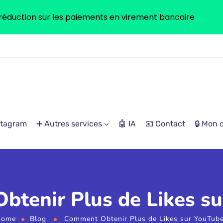
réduction sur les paiements en virement bancaire
stagram
➕ Autres services
🤖 IA
📧 Contact
🔒 Mon
tenir Plus de Likes su
ome
Blog
Comment Obtenir Plus de Likes sur YouTube