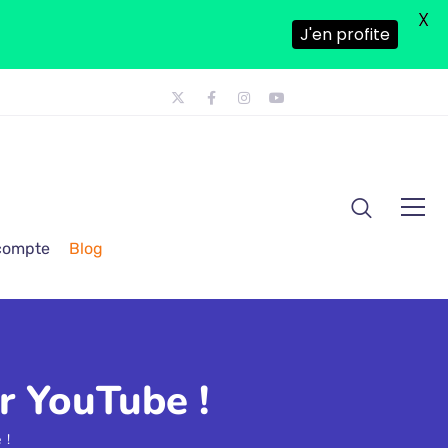
X
J'en profite
 compte
Blog
r YouTube !
 !