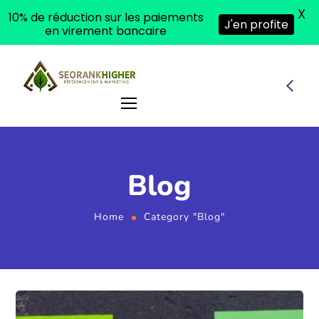
X
10% de réduction sur les paiements
J'en profite
en virement bancaire
Blog
Home
Category "Blog"