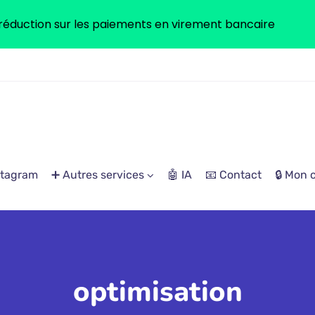
réduction sur les paiements en virement bancaire
stagram
➕ Autres services
🤖 IA
📧 Contact
🔒 Mon
optimisation