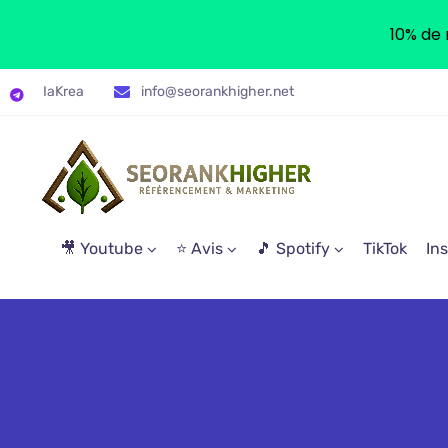
10% de 
IaKrea
info@seorankhigher.net
🎥 Youtube
⭐ Avis
🎵 Spotify
TikTok
In