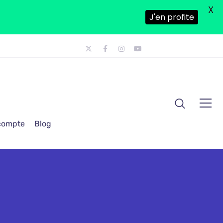
X
J'en profite
 compte
Blog