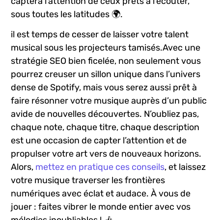
captera l’attention ‌de ceux prêts à l’écouter,
sous toutes ‍les latitudes 🌍.
il‌ est temps de cesser ⁤de laisser votre ⁢talent
musical sous les projecteurs tamisés.Avec une
stratégie⁤ SEO bien⁢ ficelée, non⁤ seulement vous
pourrez creuser un sillon unique dans l’univers
dense de Spotify, mais vous serez aussi prêt à
faire⁢ résonner votre musique ⁤auprès d’un public
avide de nouvelles découvertes. N’oubliez ⁣pas,
chaque note, chaque titre, chaque description
est‌ une occasion de capter l’attention et de
propulser votre art vers​ de nouveaux horizons.
Alors,
mettez en pratique ces conseils
, et laissez‌
votre‍ musique ‌traverser⁣ les frontières
numériques avec éclat ⁣et audace. ⁢À vous⁣ de
jouer ​:⁢ faites vibrer le monde entier avec vos
mélodies inoubliables ! 🎶