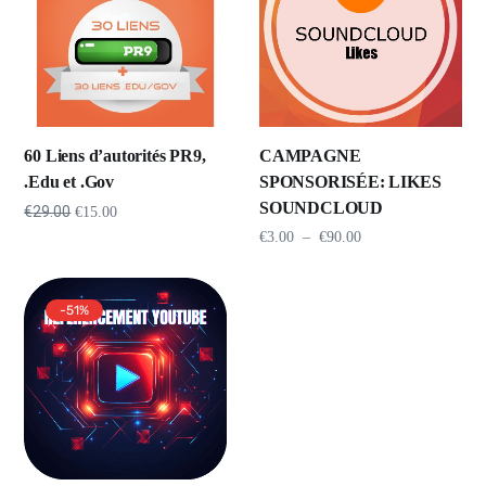
60 Liens d’autorités PR9,
CAMPAGNE
.Edu et .Gov
SPONSORISÉE: LIKES
SOUNDCLOUD
€
29.00
€
15.00
€
3.00
–
€
90.00
-51%