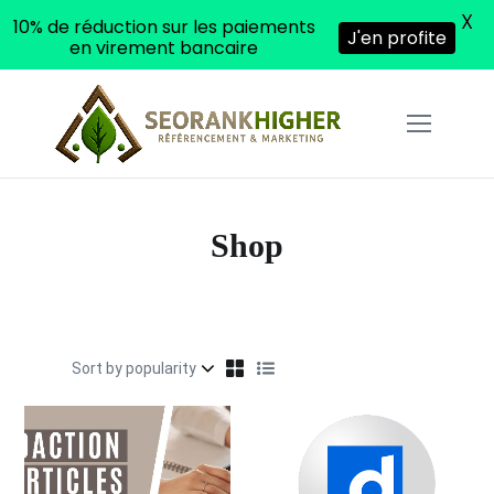
X
10% de réduction sur les paiements
J'en profite
en virement bancaire
Shop