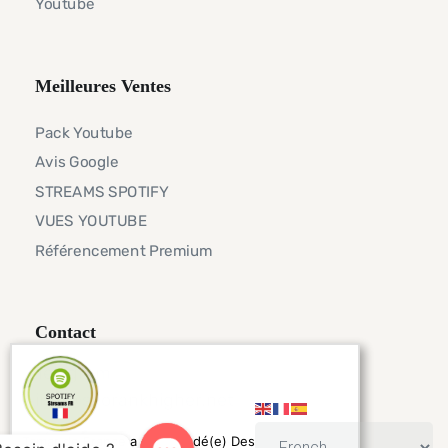
Youtube
Meilleures Ventes
Pack Youtube
Avis Google
STREAMS SPOTIFY
VUES YOUTUBE
Référencement Premium
Contact
Telegram
info@seorankhigher.net
Tamar de France a commandé(e) Des