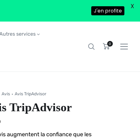
X
J'en profite
Autres services
0
Avis
Avis TripAdvisor
is TripAdvisor
0
vis augmentent la confiance que les