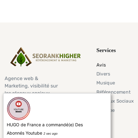
Services
Avis
Divers
Agence web &
Musique
Marketing, visibilité sur
Référencement
les réseaux sociaux,
avis google &
Réseaux Sociaux
trustpilot, service de
Youtube
rédaction et de
création de contenu
HUGO de France a commandé(e) Des
Abonnés Youtube
2 sec ago