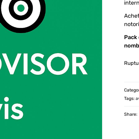
inter
Achet
notori
Pack 
nombr
Ruptu
Catego
Tags:
a
Share: