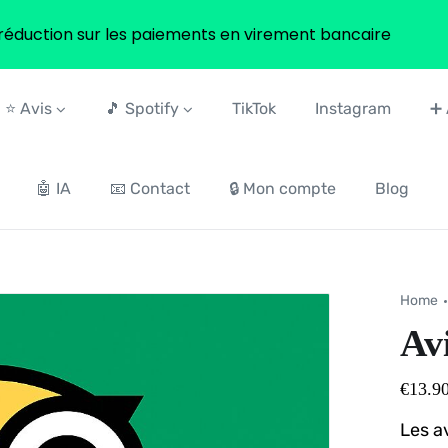
réduction sur les paiements en virement bancaire
⭐ Avis
🎵 Spotify
TikTok
Instagram
➕ 
🤖 IA
📧 Contact
🔒 Mon compte
Blog
Home
Av
€
13.9
Les a