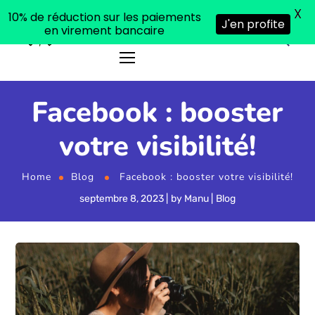
X
10% de réduction sur les paiements
J'en profite
en virement bancaire
Facebook : booster
votre visibilité!
Home
Blog
Facebook : booster votre visibilité!
septembre 8, 2023
by
Manu
Blog