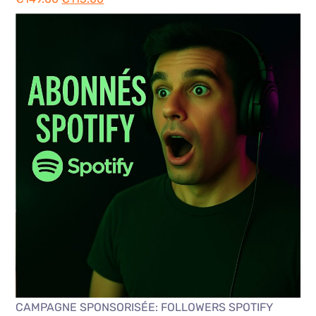
Référencement Premium
Note
5.00
sur 5
€
149.00
€
115.00