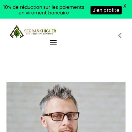
X
10% de réduction sur les paiements
J'en profite
en virement bancaire