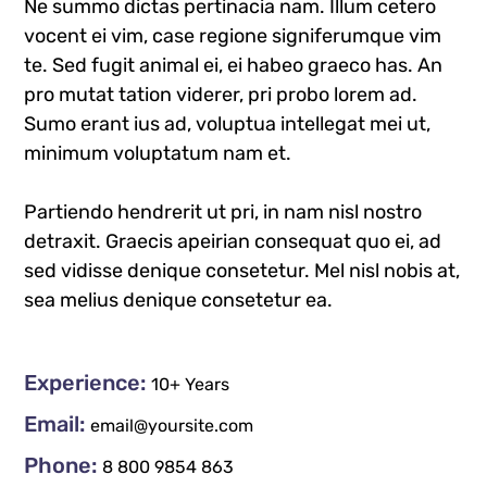
Ne summo dictas pertinacia nam. Illum cetero
vocent ei vim, case regione signiferumque vim
te. Sed fugit animal ei, ei habeo graeco has. An
pro mutat tation viderer, pri probo lorem ad.
Sumo erant ius ad, voluptua intellegat mei ut,
minimum voluptatum nam et.
Partiendo hendrerit ut pri, in nam nisl nostro
detraxit. Graecis apeirian consequat quo ei, ad
sed vidisse denique consetetur. Mel nisl nobis at,
sea melius denique consetetur ea.
Experience:
10+ Years
Email:
email@yoursite.com
Phone:
8 800 9854 863