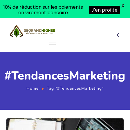
X
10% de réduction sur les paiements
J'en profite
en virement bancaire
#TendancesMarketing
Home
Tag "#TendancesMarketing"