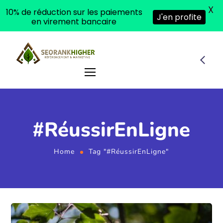
X
10% de réduction sur les paiements
J'en profite
en virement bancaire
#RéussirEnLigne
Home
Tag "#RéussirEnLigne"