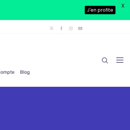
X
J'en profite
 compte
Blog