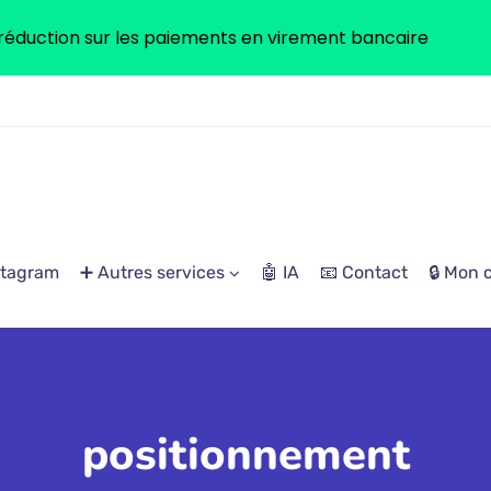
réduction sur les paiements en virement bancaire
stagram
➕ Autres services
🤖 IA
📧 Contact
🔒 Mon
positionnement