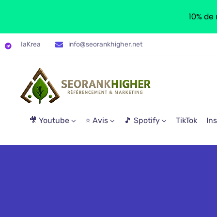
10% de 
IaKrea
info@seorankhigher.net
🎥 Youtube
⭐ Avis
🎵 Spotify
TikTok
In