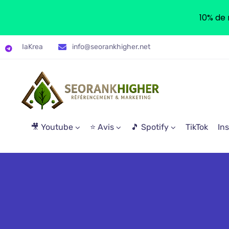
10% de 
IaKrea
info@seorankhigher.net
🎥 Youtube
⭐ Avis
🎵 Spotify
TikTok
In