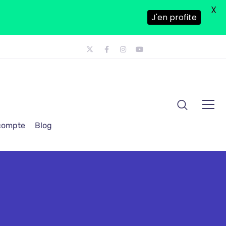
X
J'en profite
 compte
Blog