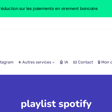
réduction sur les paiements en virement bancaire
stagram
➕ Autres services
🤖 IA
📧 Contact
🔒 Mon
playlist spotify