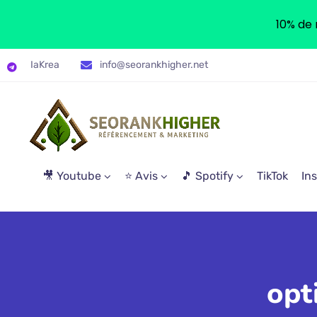
10% de 
IaKrea
info@seorankhigher.net
🎥 Youtube
⭐ Avis
🎵 Spotify
TikTok
In
opt