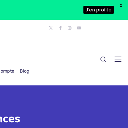
X
J'en profite
 compte
Blog
nces