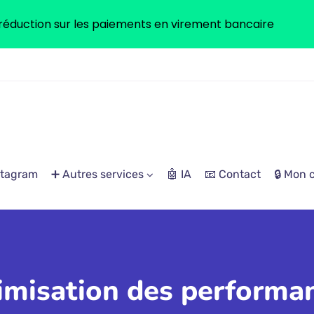
réduction sur les paiements en virement bancaire
stagram
➕ Autres services
🤖 IA
📧 Contact
🔒 Mon
imisation des performa