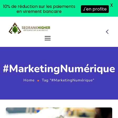
X
10% de réduction sur les paiements
J'en profite
en virement bancaire
#MarketingNumérique
Home
Tag "#MarketingNumérique"