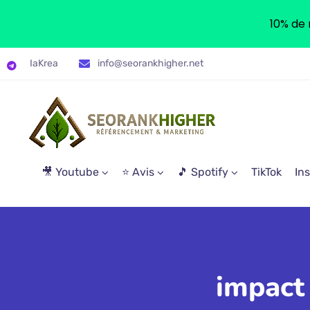
10% de 
IaKrea
info@seorankhigher.net
🎥 Youtube
⭐ Avis
🎵 Spotify
TikTok
In
impact