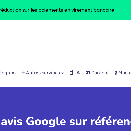
réduction sur les paiements en virement bancaire
stagram
➕ Autres services
🤖 IA
📧 Contact
🔒 Mon
 avis Google sur référe