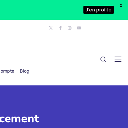
X
J'en profite
 compte
Blog
ncement