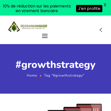
X
10% de réduction sur les paiements
J'en profite
en virement bancaire
#growthstrategy
Home
Tag "#growthstrategy"