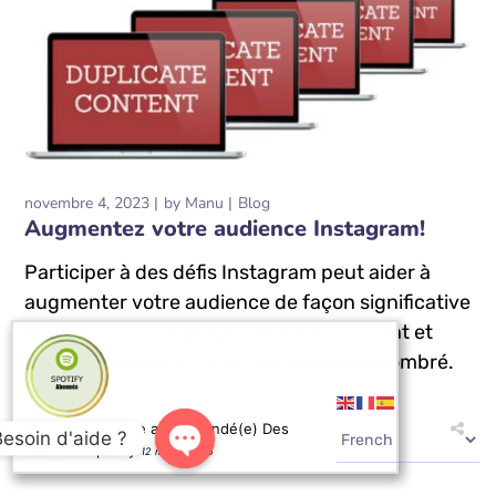
novembre 4, 2023
by
Manu
Blog
Augmentez votre audience Instagram!
Participer à des défis Instagram peut aider à
augmenter votre audience de façon significative
! Changez vos stratégies de mise en avant et
trouvez votre place dans un monde encombré.
LUCAS de France a commandé(e) Des
READ MORE
Besoin d'aide ?
abonnés spotify
12 minutes ago