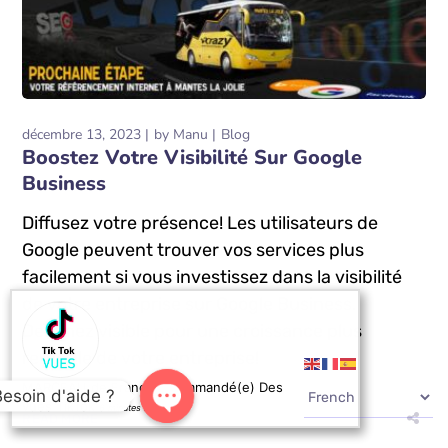
décembre 13, 2023
by
Manu
Blog
Boostez Votre Visibilité Sur Google
Business
Diffusez votre présence! Les utilisateurs de
Google peuvent trouver vos services plus
facilement si vous investissez dans la visibilité
de votre entreprise sur Google Business.
Devenez visible pour une croissance plus
rentable de votre entreprise!
MARCEAU de France a commandé(e) Des
Besoin d'aide ?
vues TikTok
6 minutes ago
READ MORE