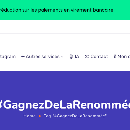
réduction sur les paiements en virement bancaire
stagram
➕ Autres services
🤖 IA
📧 Contact
🔒 Mon
#GagnezDeLaRenommé
Home
Tag "#GagnezDeLaRenommée"