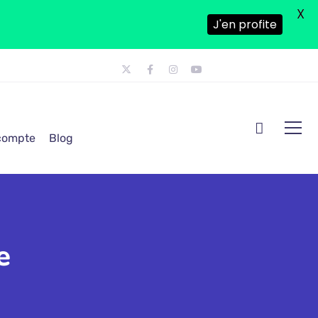
X
J'en profite
 compte
Blog
e