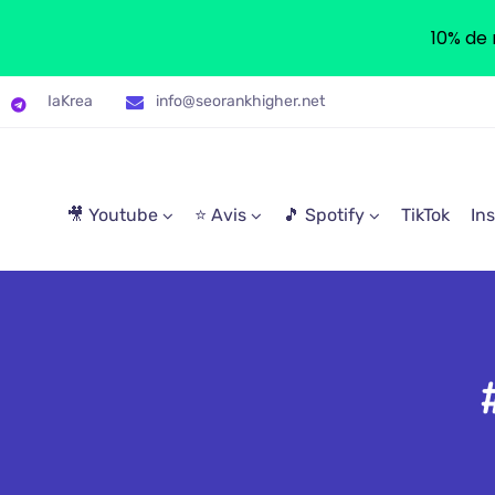
10% de 
IaKrea
info@seorankhigher.net
🎥 Youtube
⭐ Avis
🎵 Spotify
TikTok
In