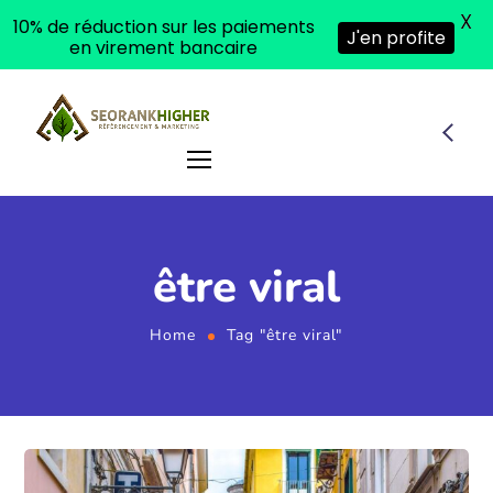
X
10% de réduction sur les paiements
J'en profite
en virement bancaire
être viral
Home
Tag "être viral"