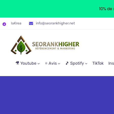
10% de 
IaKrea
info@seorankhigher.net
🎥 Youtube
⭐ Avis
🎵 Spotify
TikTok
In