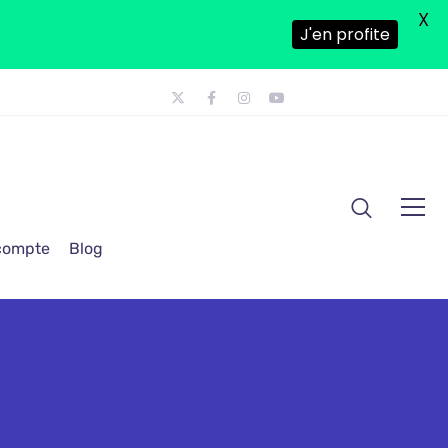
X
J'en profite
 compte
Blog