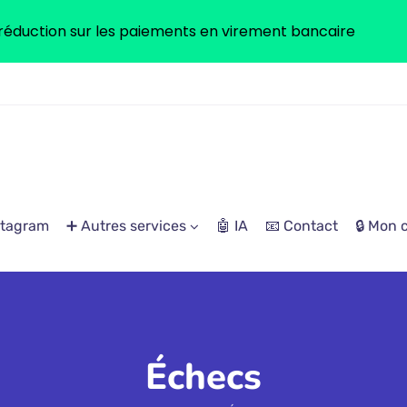
réduction sur les paiements en virement bancaire
stagram
➕ Autres services
🤖 IA
📧 Contact
🔒 Mon
Échecs