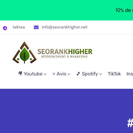
10% de 
IaKrea
info@seorankhigher.net
🎥 Youtube
⭐ Avis
🎵 Spotify
TikTok
In