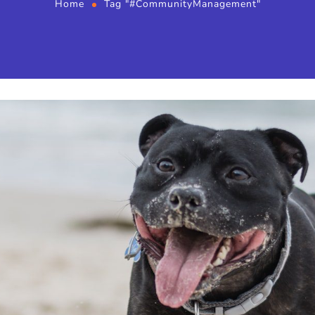
Home
Tag "#CommunityManagement"