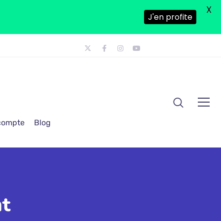
X
J'en profite
 compte
Blog
t