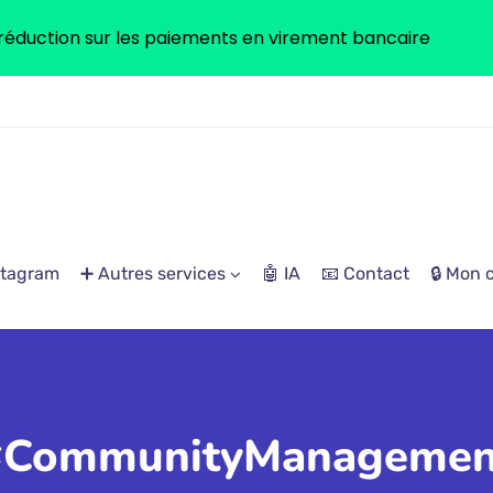
réduction sur les paiements en virement bancaire
stagram
➕ Autres services
🤖 IA
📧 Contact
🔒 Mon
#CommunityManagemen