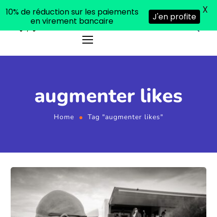
X
10% de réduction sur les paiements
J'en profite
en virement bancaire
augmenter likes
Home
Tag "augmenter likes"