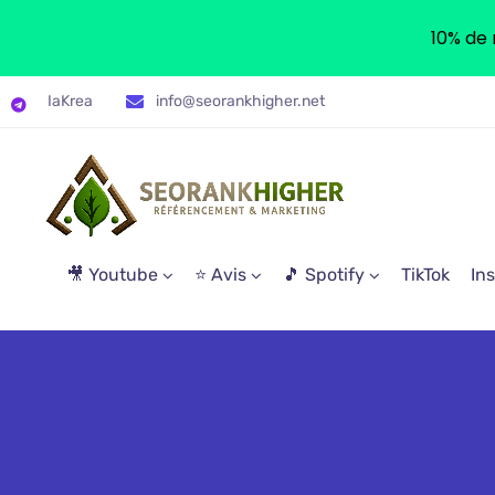
10% de 
IaKrea
info@seorankhigher.net
🎥 Youtube
⭐ Avis
🎵 Spotify
TikTok
In