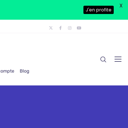
X
J'en profite
 compte
Blog