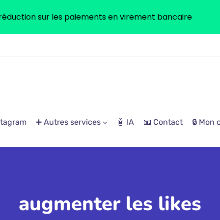
réduction sur les paiements en virement bancaire
stagram
➕ Autres services
🤖 IA
📧 Contact
🔒 Mon
augmenter les likes