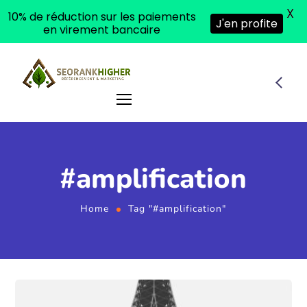
X
10% de réduction sur les paiements
J'en profite
en virement bancaire
#amplification
Home
Tag "#amplification"