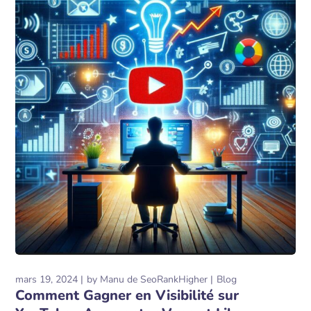
mars 19, 2024
by
Manu de SeoRankHigher
Blog
Comment Gagner en Visibilité sur