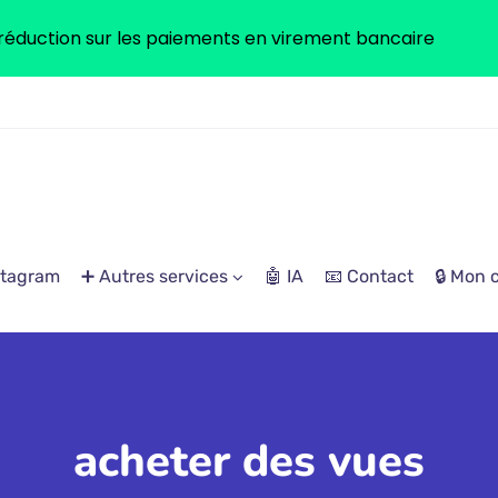
réduction sur les paiements en virement bancaire
stagram
➕ Autres services
🤖 IA
📧 Contact
🔒 Mon
acheter des vues