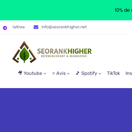
10% de 
IaKrea
info@seorankhigher.net
🎥 Youtube
⭐ Avis
🎵 Spotify
TikTok
In