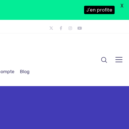
X
J'en profite
 compte
Blog