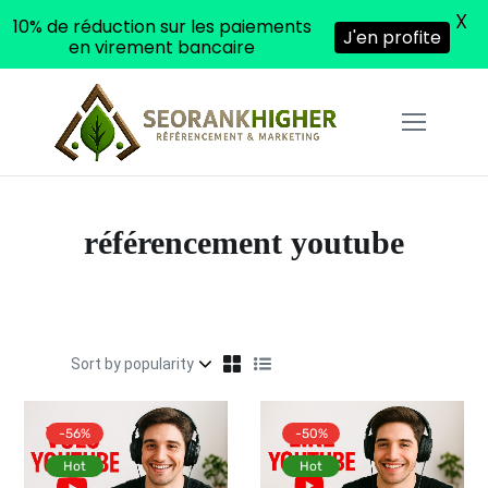
X
10% de réduction sur les paiements
J'en profite
en virement bancaire
référencement youtube
-56%
-50%
Hot
Hot