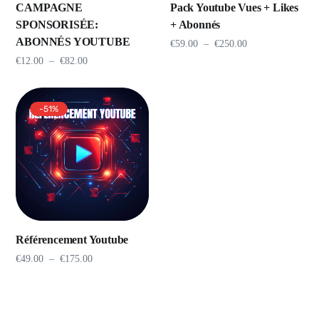
CAMPAGNE
Pack Youtube Vues + Likes
SPONSORISÉE:
+ Abonnés
ABONNÉS YOUTUBE
€
59.00
–
€
250.00
€
12.00
–
€
82.00
-51%
Référencement Youtube
€
49.00
–
€
175.00