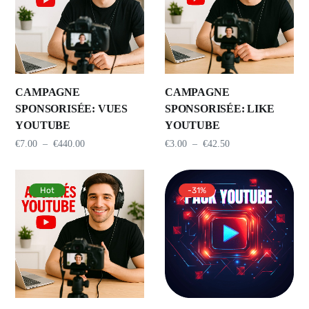
CAMPAGNE
CAMPAGNE
SPONSORISÉE: VUES
SPONSORISÉE: LIKE
YOUTUBE
YOUTUBE
€
7.00
–
€
440.00
€
3.00
–
€
42.50
Hot
-31%