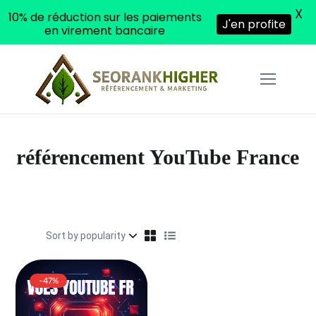
X
10% de réduction sur les paiements
J'en profite
en virement bancaire
référencement YouTube France
-47%