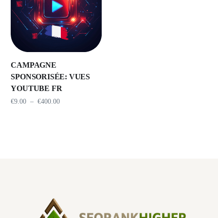
CAMPAGNE
SPONSORISÉE: VUES
YOUTUBE FR
€
9.00
–
€
400.00