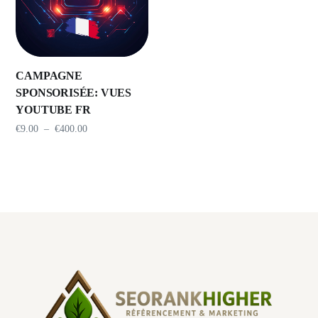
CAMPAGNE
SPONSORISÉE: VUES
YOUTUBE FR
€
9.00
–
€
400.00