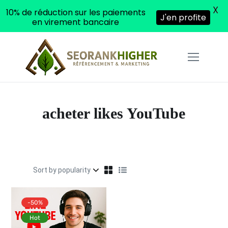
X
10% de réduction sur les paiements
J'en profite
en virement bancaire
acheter likes YouTube
-50%
Hot