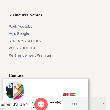
Meilleures Ventes
Pack Youtube
Avis Google
STREAMS SPOTIFY
VUES YOUTUBE
Référencement Premium
Contact
Telegram
info@seorankhigher.net
GASPARD de France a commandé(e)
Besoin d'aide ?
4000 Backlinks
6 Heures ago