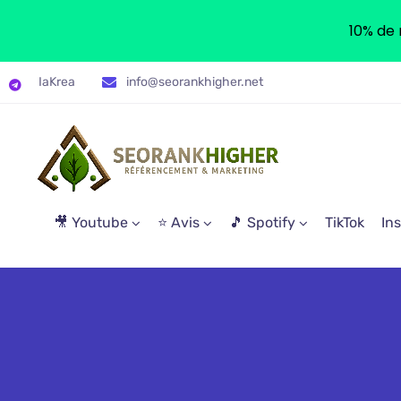
10% de 
IaKrea
info@seorankhigher.net
🎥 Youtube
⭐ Avis
🎵 Spotify
TikTok
In