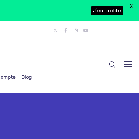
X
J'en profite
 compte
Blog