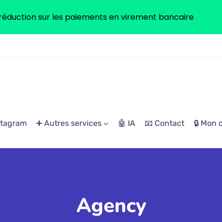
réduction sur les paiements en virement bancaire
stagram
➕ Autres services
🤖 IA
📧 Contact
🔒 Mon
Agency