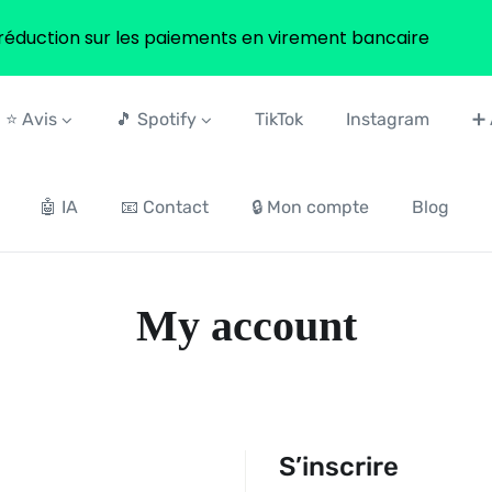
réduction sur les paiements en virement bancaire
⭐ Avis
🎵 Spotify
TikTok
Instagram
➕ 
🤖 IA
📧 Contact
🔒 Mon compte
Blog
My account
S’inscrire