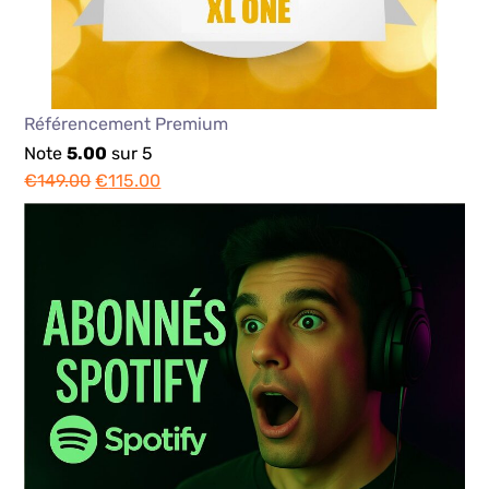
Référencement Premium
Note
5.00
sur 5
€
149.00
€
115.00