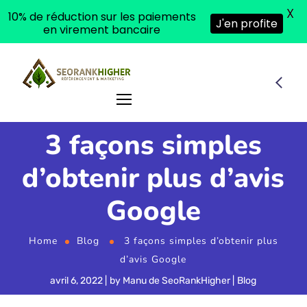
X
10% de réduction sur les paiements
J'en profite
en virement bancaire
3 façons simples
d’obtenir plus d’avis
Google
Home
Blog
3 façons simples d’obtenir plus
d’avis Google
avril 6, 2022
by
Manu de SeoRankHigher
Blog